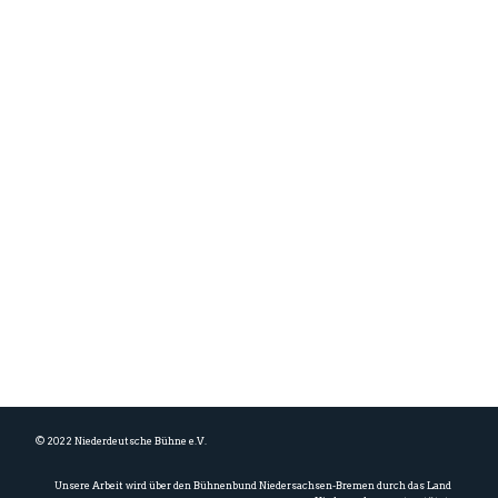
Auf die Schnelle
Über uns
Unser Spielplan
Informationen
Wo wir sind
Datenschutz
Impressum
© 2022 Niederdeutsche Bühne e.V.
Unsere Arbeit wird über den Bühnenbund Niedersachsen-Bremen durch das Land