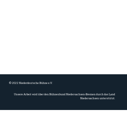
Über uns
Unser Spielplan
Informationen
Wo wir sind
Datenschutz
Impressum
© 2022 Niederdeutsche Bühne e.V.
Unsere Arbeit wird über den Bühnenbund Niedersachsen-Bremen durch das Land
Niedersachsen unterstützt.